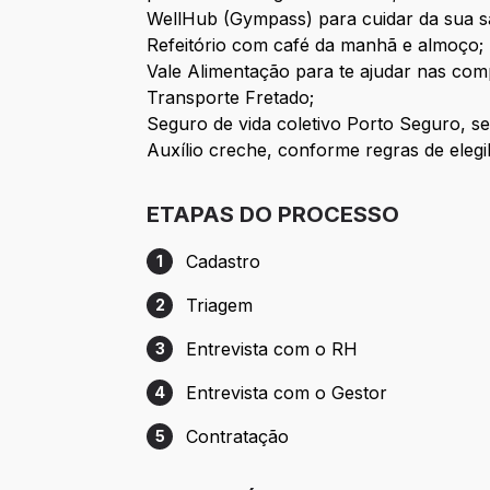
WellHub (Gympass) para cuidar da sua sa
Refeitório com café da manhã e almoço;
Vale Alimentação para te ajudar nas com
Transporte Fretado;
Seguro de vida coletivo Porto Seguro, s
Auxílio creche, conforme regras de elegib
ETAPAS DO PROCESSO
Cadastro
1
Etapa 1: Cadastro
Triagem
2
Etapa 2: Triagem
Entrevista com o RH
3
Etapa 3: Entrevista com o RH
Entrevista com o Gestor
4
Etapa 4: Entrevista com o Gestor
Contratação
5
Etapa 5: Contratação