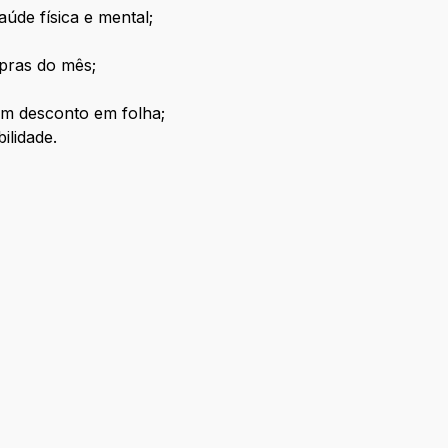
úde física e mental;
pras do mês;
em desconto em folha;
ilidade.