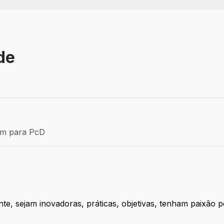
de
Efetivo
ém para PcD
para PcD
, sejam inovadoras, práticas, objetivas, tenham paixão p