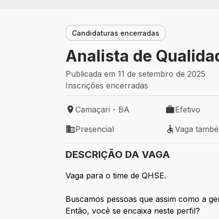
Candidaturas encerradas
Analista de Qualida
Publicada em 11 de setembro de 2025
Inscrições encerradas
Camaçari - BA
Efetivo
Local de trabalho: Camaçari - BA
Tipo de vaga: 
Presencial
Vaga tamb
Modelo de trabalho: Presencial
Vaga também 
DESCRIÇÃO DA VAGA
Vaga para o time de QHSE.
Buscamos pessoas que assim como a gente
Então, você se encaixa neste perfil?