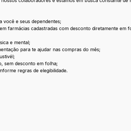
 nossos colaboradores e estamos em busca constante de 
a você e seus dependentes;
m farmácias cadastradas com desconto diretamente em fo
sica e mental;
imentação para te ajudar nas compras do mês;
stivél;
o, sem desconto em folha;
nforme regras de elegibilidade.