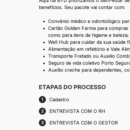
Aqui na BYD priorizamos o bem-estar de
benefícios. Seu pacote vai contar com:
Convênio médico e odontológico par
Cartão Golden Farma para compras e
como para itens de higiene e beleza;
Well Hub para cuidar da sua saúde fí
Alimentação em refeitório e Vale Al
Transporte Fretado ou Auxilio Combu
Seguro de vida coletivo Porto Segur
Auxílio creche para dependentes,
co
ETAPAS DO PROCESSO
Cadastro
1
Etapa 1: Cadastro
ENTREVISTA COM O RH
2
Etapa 2: ENTREVISTA COM O RH
ENTREVISTA COM O GESTOR
3
Etapa 3: ENTREVISTA COM O GESTOR