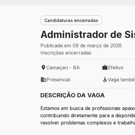
Candidaturas encerradas
Administrador de S
Publicada em 09 de março de 2026
Inscrições encerradas
Camaçari - BA
Efetivo
Local de trabalho: Camaçari - BA
Tipo de vaga: 
Presencial
Vaga tamb
Modelo de trabalho: Presencial
Vaga também 
DESCRIÇÃO DA VAGA
Estamos em busca de profissionais apaix
contribuindo diretamente para a disponib
resolver problemas complexos e trabalhar