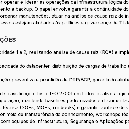
 operar e liderar as operações da infraestrutura lógica d
ento e backup. O papel envolve garantir a continuidade d
rdenar manutenções, atuar na análise de causa raiz de inci
ssos estejam alinhados às políticas e governança de TI d
IÇÕES
ioridade 1 e 2, realizando análise de causa raiz (RCA) e i
cidade do datacenter, distribuição de cargas de trabalho e
ção preventiva e prontidão de DRP/BCP, garantindo alinh
e classificação Tier e ISO 27001 em todos os ativos lógico
iguração, mantendo baselines padronizados e documentaçã
 técnica (SOPs, MOPs, runbooks) e garantir controle de
 por meio de transferência de conhecimento, workshops téc
s com equipes de Infraestrutura, Segurança e Aplicações p