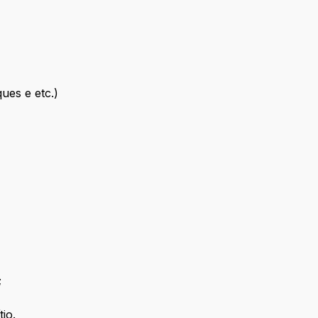
ues e etc.)
;
io.