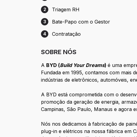
Etapa 1: Cadastro
Triagem RH
2
Etapa 2: Triagem RH
Bate-Papo com o Gestor
3
Etapa 3: Bate-Papo com o Gestor
Contratação
4
Etapa 4: Contratação
SOBRE NÓS
A
BYD (
Build Your Dreams
)
é uma empres
Fundada em 1995, contamos com mais de 
indústrias de eletrônicos, automóveis, en
A BYD está comprometida com o desenvol
promoção da geração de energia, armazen
Campinas, São Paulo, Manaus e agora e
Nós nos dedicamos à fabricação de painéi
plug-in e elétricos na nossa fábrica em