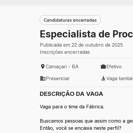
Candidaturas encerradas
Especialista de Pro
Publicada em 22 de outubro de 2025
Inscrições encerradas
Camaçari - BA
Efetivo
Local de trabalho: Camaçari - BA
Tipo de vaga: 
Presencial
Vaga tamb
Modelo de trabalho: Presencial
Vaga também 
DESCRIÇÃO DA VAGA
Vaga para o time da Fábrica.
Buscamos pessoas que assim como a gente
Então, você se encaixa neste perfil?