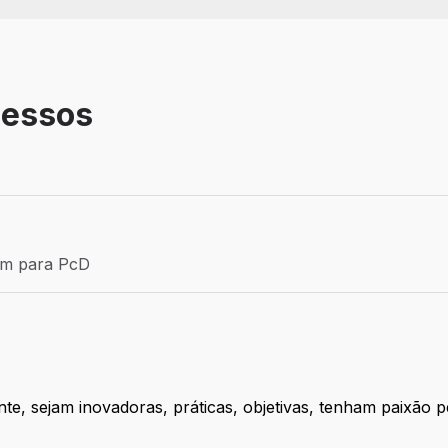
cessos
Efetivo
ém para PcD
para PcD
, sejam inovadoras, práticas, objetivas, tenham paixão p