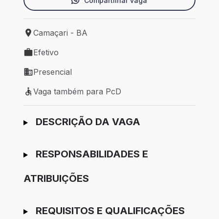
Compartilhar vaga
Camaçari - BA
Local de trabalho: Camaçari - BA
Efetivo
Tipo de vaga: Efetivo
Presencial
Modelo de trabalho: Presencial
Vaga também para PcD
Vaga também para PcD
Ir para candidatura
DESCRIÇÃO DA VAGA
RESPONSABILIDADES E
ATRIBUIÇÕES
REQUISITOS E QUALIFICAÇÕES