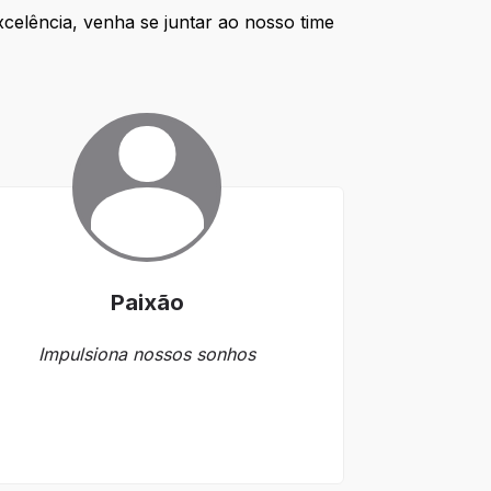
xcelência, venha se juntar ao nosso time
Paixão
Impulsiona nossos sonhos
Transpõe barr